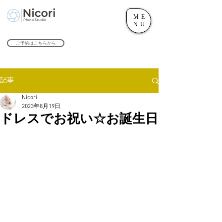
ME
世田谷のフォトスタジオ「にこたま写真館 Nicori」｜二子玉川駅
NU
​２０２４年で創業１０４周年を迎えます！
ご予約はこちらから
記事
Nicori
2023年8月19日
ドレスでお祝い☆お誕生日