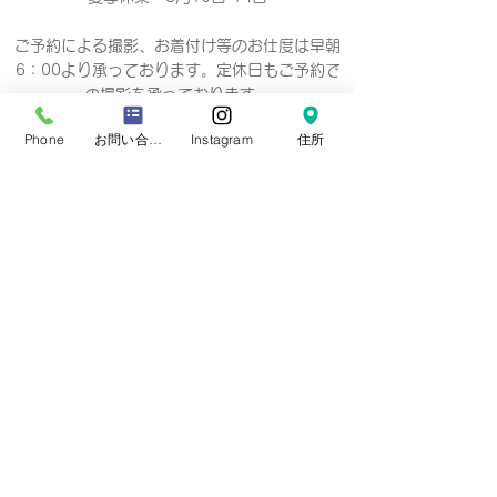
ご予約による撮影、お着付け等のお仕度は早朝
6：00より承っております。定休日もご予約で
の撮影
を承っております。
Phone
お問い合わせフォーム
Instagram
住所
Business hours 10: 00-19: 00（18：
00）
营业时间 10：00-19：00（18：00）
營業時間 10：00-19：00（18：00）
업무 시간 10:00-19:00（18：00）
定休日
毎週 火曜/水曜日(祝祭日を除く)
Regular holiday Every
Tuesday/Wednesday
定休日 每周二/周三
定休日 每週二/三
정기휴일 매주 화요일/수요일
​お誕生日・七五三・お宮参り・卒業式当日など
日時のご変更が難しい場合は、
火曜/水曜日の撮