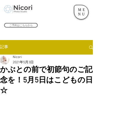
ME
世田谷のフォトスタジオ「にこたま写真館 Nicori」｜二子玉川駅
NU
​２０２４年で創業１０４周年を迎えます！
ご予約はこちらから
記事
Nicori
2021年5月3日
かぶとの前で初節句のご記
念を！5月5日はこどもの日
☆