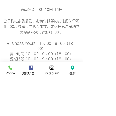
夏季休業 8月10日-14日
ご予約による撮影、お着付け等のお仕度は早朝
6：00より承っております。定休日もご予約で
の撮影
を承っております。
Business hours 10: 00-19: 00（18：
00）
营业时间 10：00-19：00（18：00）
營業時間 10：00-19：00（18：00）
업무 시간 10:00-19:00（18：00）
Phone
お問い合わせフォーム
Instagram
住所
定休日
毎週 火曜/水曜日(祝祭日を除く)
Regular holiday Every
Tuesday/Wednesday
定休日 每周二/周三
定休日 每週二/三
정기휴일 매주 화요일/수요일