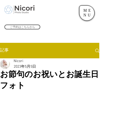
ME
世田谷のフォトスタジオ「にこたま写真館 Nicori」｜二子玉川駅
NU
​２０２４年で創業１０４周年を迎えます！
ご予約はこちらから
記事
Nicori
2023年5月5日
お節句のお祝いとお誕生日
フォト