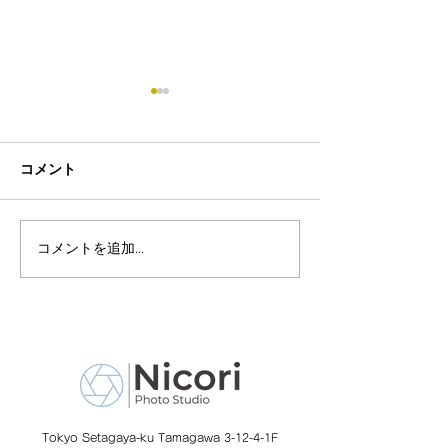
コメント
コメントを追加…
8月19日-23日 世界写真
８月末まで！ふ
の日イベント開催
額無料レンタル
ーン開催中
Tokyo Setagaya-ku Tamagawa 3-12-4-1F