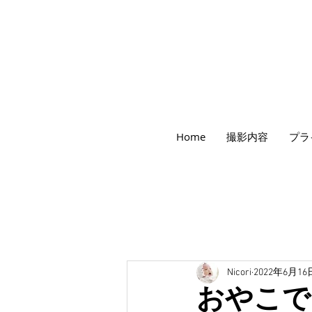
世田谷のフォトスタジオ「にこたま写真館
Home
撮影内容
プラ
​２０２４年で創業１０４周年を迎えます！
Nicori
2022年6月16
おやこで