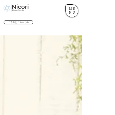
ME
世田谷のフォトスタジオ「にこたま写真館 Nicori」｜二子玉川駅
NU
​２０２４年で創業１０４周年を迎えます！
ご予約はこちらから